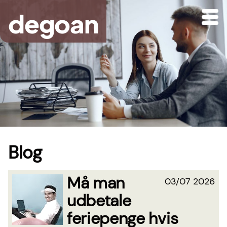
Gå
degoan
til
hovedindhold
Blog
Må man
03/07 2026
udbetale
feriepenge hvis