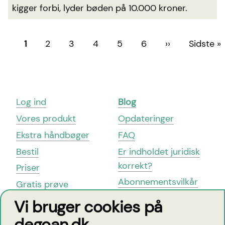
kigger forbi, lyder bøden på 10.000 kroner.
Sideinddeling
Side
1
Side
2
Side
3
Side
4
Side
5
Side
6
Næste
››
Sidste
Sidste »
side
side
Topmenu
Log ind
Blog
Vores produkt
Opdateringer
Ekstra håndbøger
FAQ
Bestil
Er indholdet juridisk
korrekt?
Priser
Abonnementsvilkår
Gratis prøve
Cookie-politik
Book en demo
Vi bruger cookies på
Kontakt
Whistleblower-
degoan.dk