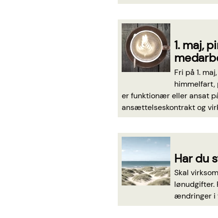
1. maj, 
medarbej
Fri på 1. ma
himmelfart,
er funktionær eller ansat p
ansættelseskontrakt og vi
Har du s
Skal virksom
lønudgifter.
ændringer i 