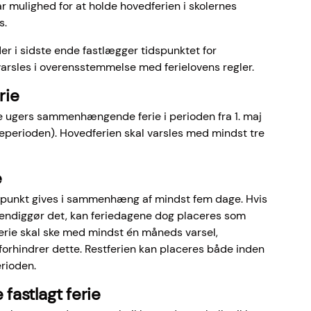
r mulighed for at holde hovedferien i skolernes
s.
er i sidste ende fastlægger tidspunktet for
 varsles i overensstemmelse med ferielovens regler.
rie
re ugers sammenhængende ferie i perioden fra 1. maj
ieperioden). Hovedferien skal varsles med mindst tre
e
punkt gives i sammenhæng af mindst fem dage. Hvis
ndiggør det, kan feriedagene dog placeres som
ferie skal ske med mindst én måneds varsel,
orhindrer dette. Restferien kan placeres både inden
erioden.
 fastlagt ferie