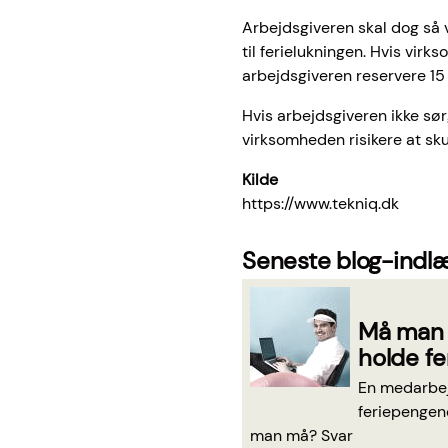
Arbejdsgiveren skal dog så v
til ferielukningen. Hvis virk
arbejdsgiveren reservere 15 
Hvis arbejdsgiveren ikke sørg
virksomheden risikere at sku
Kilde
https://www.tekniq.dk
Seneste blog-indl
Må man 
holde fe
En medarbejd
feriepengen
man må? Svar