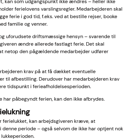
lagt, kan som udgangspunkt ikke ændres – heller ikke
older ferielovens varslingsregler. Medarbejderen skal
e ferie i god tid, f.eks. ved at bestille rejser, booke
d familie og venner.
e og uforudsete driftsmæssige hensyn – svarende til
iveren ændre allerede fastlagt ferie. Det skal
at netop den pågældende medarbejder udfører
rbejderen krav på at få dækket eventuelle
ter til afbestilling. Derudover har medarbejderen krav
ere tidspunkt i ferieafholdelsesperioden.
 har påbegyndt ferien, kan den ikke afbrydes.
ielukning
 ferielukket, kan arbejdsgiveren kræve, at
i denne periode – også selvom de ikke har optjent nok
e lukkeperioden.