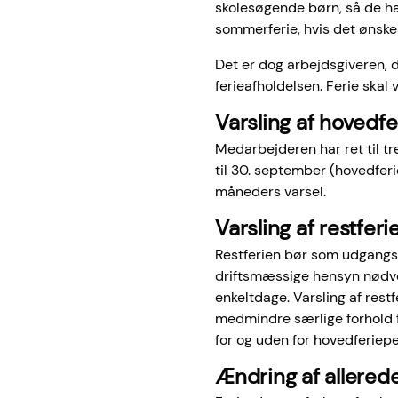
skolesøgende børn, så de ha
sommerferie, hvis det ønske
Det er dog arbejdsgiveren, d
ferieafholdelsen. Ferie skal
Varsling af hovedfe
Medarbejderen har ret til t
til 30. september (hovedfer
måneders varsel.
Varsling af restferi
Restferien bør som udgangs
driftsmæssige hensyn nødve
enkeltdage. Varsling af rest
medmindre særlige forhold f
for og uden for hovedferiep
Ændring af allerede