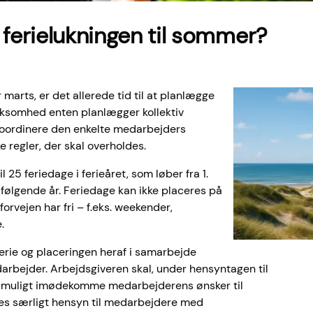
 ferielukningen til sommer?
marts, er det allerede tid til at planlægge
Billede(r)
rksomhed enten planlægger kollektiv
t koordinere den enkelte medarbejders
 regler, der skal overholdes.
 25 feriedage i ferieåret, som løber fra 1.
 følgende år. Feriedage kan ikke placeres på
orvejen har fri – f.eks. weekender,
.
rie og placeringen heraf i samarbejde
rbejder. Arbejdsgiveren skal, under hensyntagen til
dt muligt imødekomme medarbejderens ønsker til
ages særligt hensyn til medarbejdere med