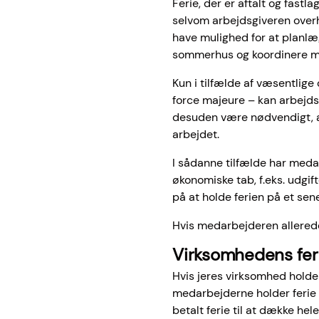
Ferie, der er aftalt og fast
selvom arbejdsgiveren overh
have mulighed for at planlægg
sommerhus og koordinere me
Kun i tilfælde af væsentlig
force majeure – kan arbejdsg
desuden være nødvendigt, 
arbejdet.
I sådanne tilfælde har meda
økonomiske tab, f.eks. udgif
på at holde ferien på et sen
Hvis medarbejderen allerede
Virksomhedens fer
Hvis jeres virksomhed holder
medarbejderne holder ferie 
betalt ferie til at dække hel