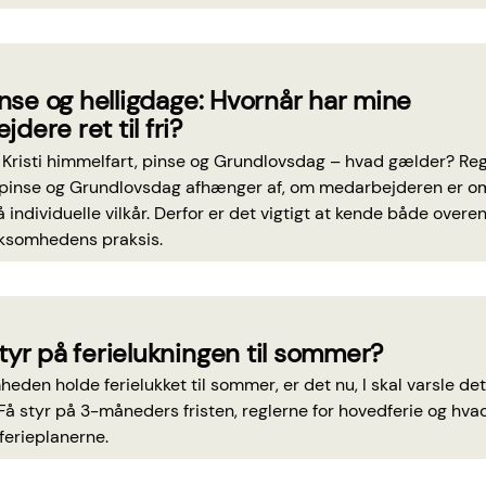
pinse og helligdage: Hvornår har mine
dere ret til fri?
j, Kristi himmelfart, pinse og Grundlovsdag – hvad gælder? Regler
 pinse og Grundlovsdag afhænger af, om medarbejderen er om
å individuelle vilkår. Derfor er det vigtigt at kende både over
rksomhedens praksis.
tyr på ferielukningen til sommer?
heden holde ferielukket til sommer, er det nu, I skal varsle de
 Få styr på 3-måneders fristen, reglerne for hovedferie og hvad
ferieplanerne.