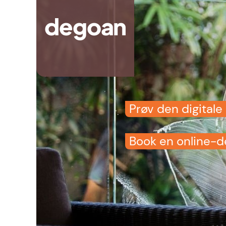
Gå
degoan
til
hovedindhold
Prøv den digital
Book en online-