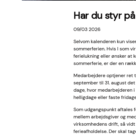
Har du styr på
09/03 2026
Selvom kalenderen kun viser 
sommerferien. Hvis I som vi
ferielukning eller ønsker a
sommerferie, er der en række
Medarbejdere optjener ret til
september til 31. august det
dage, hvor medarbejderen i f
helligdage eller faste fridage
Som udgangspunkt aftales fe
mellem arbejdsgiver og meda
virksomhedens drift, så vi
ferieafholdelse. Der skal t