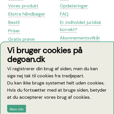
Vores produkt
Opdateringer
Ekstra håndbøger
FAQ
Bestil
Er indholdet juridisk
korrekt?
Priser
Abonnementsvilkår
Gratis prøve
Cookie-politik
Book en demo
Vi bruger cookies på
Kontakt
Whistleblower-
degoan.dk
ordning
Om os
Vi registrerer din brug af siden, men du kan
sige nej tak til cookies fra tredjepart.
Du kan ikke bruge systemet helt uden cookies.
degoan
Hvis du fortsætter med at bruge siden, betyder
at du accepterer vores brug af cookies.
Tlf.:
30 14 37 07
Mere info
info@degoan.dk