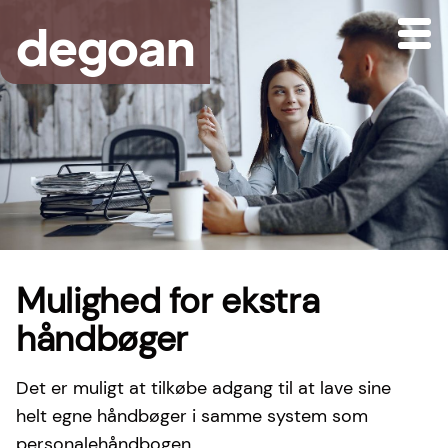
Gå
degoan
til
hovedindhold
Mulighed for ekstra
håndbøger
Det er muligt at tilkøbe adgang til at lave sine
helt egne håndbøger i samme system som
personalehåndbogen.